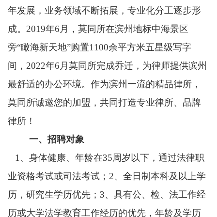
年发展，
业务领域不断拓展，专业化分工逐步形
成
。
2019年6月，莫同
所在滨州地标中海
景区
旁
“瞰海新天地”
购置
1
1
00余
平方米五星级写字
间，2022年6月莫同所完成乔迁，为律师提供滨州
最舒适的办公环境。作为滨州一流的精品律所，
莫同所
诚邀您的加盟，共同打造专业律所、品牌
律所
！
一、招聘对象
1、
身体健康、
年龄在
35周岁以下
，
通过法律职
业资格考试或司法考试；
2、
全日制
本科
及以上学
历
，
研究生
学历
优先
；
3、
具有公、检、法工作经
历或大学法学教育工作经历的
优先，
年龄及学历