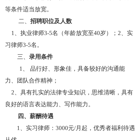
等条件适当放宽。
二、
招聘职位及人数
1、
执业
律师
3-5
名
（
年龄放宽至
40岁
）
；
2、
实
习律师
3-5
名。
三、
录用条件
1、
品行好、形象佳
，
具备较好的沟通能
力、团队合作精神
；
2、
具有扎实的法律专业知识，思维清晰，具有
良好的语言表达能力、写作能力
。
四、薪酬待遇
1、实习律师：3000元/月起，优秀者福利待遇
从优。