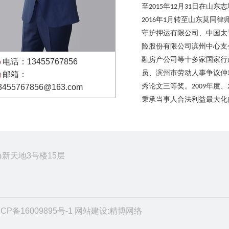
至
年
月
日在山东志
2015
12
31
年
月转至山东莫同律
2016
1
守护押运有限公司、中国太
险股份有限公司滨州中心支
融房产公司等十多家国家行
电话：13455767856
员、滨州市劳动人事争议仲
邮箱：
秀论文三等奖。
年度、
3455767856@163.com
2009
秉承当事人合法利益最大化
海新天地3号楼15层
ICP备16009895号-1
网站建设
:
精博网络