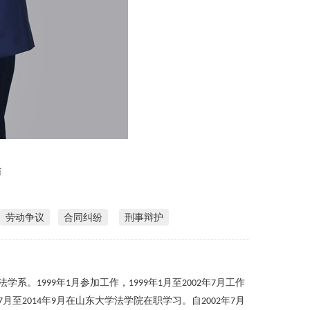
师
劳动争议
合同纠纷
刑事辩护
法学系。
年
月参加工作，
年
月至
年
月工作
1999
1
1999
1
2002
7
月至
年
月在山东大学法学院在职学习。自
年
月
7
2014
9
2002
7