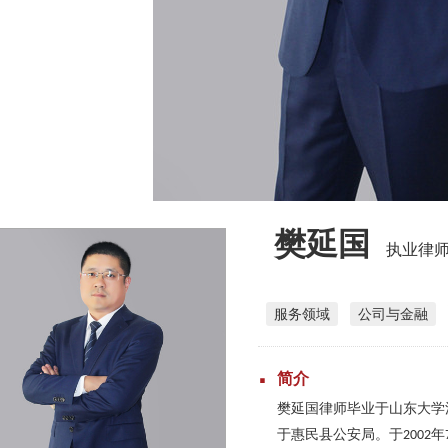
樊延国
执业律
服务领域
公司与金融
简介
樊延国律师毕业于山东大学
于惠民县公安局。于
年
2002